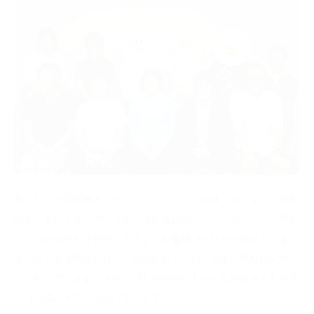
私たち「訪問看護ステーションにしお」では様々なスタッフが和
気あいあいと働いています。それぞれのスタッフのペースを尊重
し、のびのびと仕事ができるような環境づくりを心がけていま
す。みんなで相談し合い、協力しあって日々看護に取り組んでい
こうとしています。スタッフも利用者様もみんなが温かくなれる
ような広いケアを心がけています。